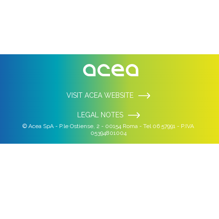
VISIT ACEA WEBSITE
LEGAL NOTES
© Acea SpA - P.le Ostiense, 2 - 00154 Roma - Tel 06 57991 - P.IVA
05394801004