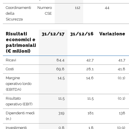
Coordinamenti
Numero
112
44
della
CSE
Sicurezza
Risultati
31/12/17
31/12/16
Variazione
economici e
patrimoniali
(€ milioni)
Ricavi
84,4
42,7
41,7
Costi
69,8
28,1
41,8
Margine
14,5
14,6
(0,1)
operativo lordo
(EBITDA)
Risultato
11,5
11,5
(0,1)
operativo (EBIT)
Dipendenti medi
319
181
138
(n.)
Investimenti
0,8
1,8
(0,9)