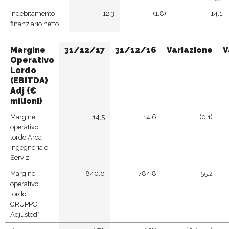
Indebitamento
12,3
(1,8)
14,1
finanziario netto
Margine
31/12/17
31/12/16
Variazione
V
Operativo
Lordo
(EBITDA)
Adj
(€
milioni)
Margine
14,5
14,6
(0,1)
operativo
lordo Area
Ingegneria e
Servizi
Margine
840,0
784,8
55,2
operativo
lordo
GRUPPO
Adjusted*