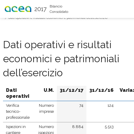
You are here
Bilancio
2017
Consolidato
Andamento delle Aree di attività
Area Industriale Ingegneria e Servizi
Dati operativi e risultati economici e patrimoniali dell’esercizio
Dati operativi e risultati
economici e patrimoniali
dell’esercizio
Dati
U.M.
31/12/17
31/12/16
Varia
operativi
Verifica
Numero
74
124
tecnico-
imprese
professionale
Ispezioni in
Numero
8.884
5.513
cantiere
ispezioni