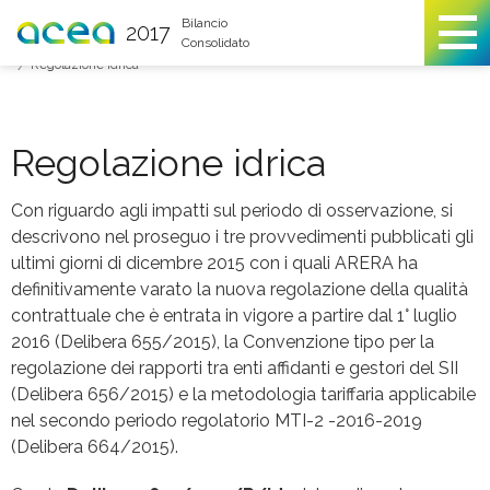
You are here
Bilancio
2017
Consolidato
Contesto di riferimento
Tariffe per il servizio di trasporto
Regolazione idrica
Regolazione idrica
Con riguardo agli impatti sul periodo di osservazione, si
descrivono nel proseguo i tre provvedimenti pubblicati gli
ultimi giorni di dicembre 2015 con i quali ARERA ha
definitivamente varato la nuova regolazione della qualità
contrattuale che è entrata in vigore a partire dal 1° luglio
2016 (Delibera 655/2015), la Convenzione tipo per la
regolazione dei rapporti tra enti affidanti e gestori del SII
(Delibera 656/2015) e la metodologia tariffaria applicabile
nel secondo periodo regolatorio MTI-2 -2016-2019
(Delibera 664/2015).