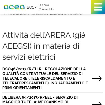
You are here
Bilancio
2017
Consolidato
Contesto di riferimento
Tariffe per il servizio di trasporto
Attività dell’ARERA (già AEEGSI) in materia di servizi elettrici
Attività dell’ARERA (già
AEEGSI) in materia di
servizi elettrici
DCO46/2017/R/TLR - REGOLAZIONE DELLA
QUALITÀ CONTRATTUALE DEL SERVIZIO DI
TELECALORE (TELERISCALDAMENTO E
TELERAFFRESCAMENTO). INQUADRAMENTO E
PRIMI ORIENTAMENTI
DELIBERA 69/2017/R/EEL - SERVIZIO DI
MAGGIOR TUTELA: MECCANISMO DI